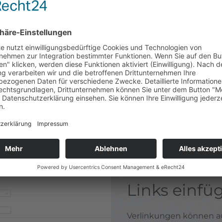
(2) Möchten Sie eine Zw
diese hier auswählen.
(3) Texte können u. a. F
können Texte hoch- bzw.
(4) Listen bzw. Aufzähl
Nummerierung ausgewä
(5) Bestimmte Texte könn
wie unser Hinweis zum 
(6) Desweiteren stehen 
Line als Abtrenner ode
Links einfü
Verlinkungen können au