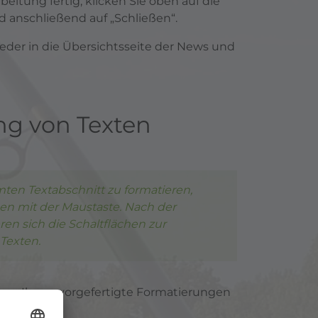
rbeitung fertig, klicken Sie oben auf die
 anschließend auf „Schließen“.
eder in die Übersichtsseite der News und
ng von Texten
en Textabschnitt zu formatieren,
en mit der Maustaste. Nach der
ren sich die Schaltflächen zur
Texten.
tehen Ihnen vorgefertigte Formatierungen