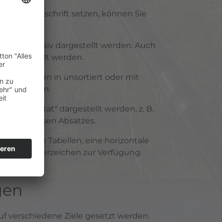
ischenüberschrift setzen, können Sie
ett oder Kursiv dargestellt werden. Auch
 tiefgestellt werden.
ungen können in unsortiert oder mit
hlt werden.
en als "Zitat" dargestellt werden, z. B.
Anfang diesen Absatzes.
Ihnen noch Tabellen, eine horizontale
r auch Sonderzeichen zur Verfügung.
gen
f verschiedene Ziele gesetzt werden.