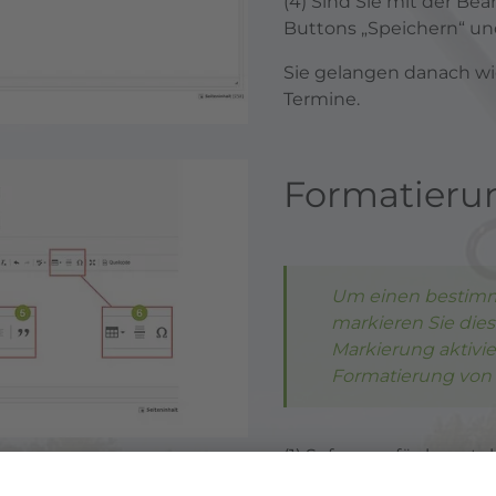
(4) Sind Sie mit der Bea
Buttons „Speichern“ und
Sie gelangen danach wi
Termine.
Formatieru
Um einen bestimmt
markieren Sie dies
Markierung aktivie
Formatierung von 
(1) Sofern verfügbar, s
zur Vergfügung.