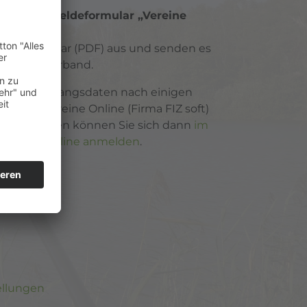
ch das
Anmeldeformular „Vereine
tragsformular (PDF) aus und senden es
 Regionalverband.
önlichen Zugangsdaten nach einigen
er von Vereine Online (Firma FIZ soft)
 Zugangsdaten können Sie sich dann
im
 Vereine Online anmelden
.
ellungen