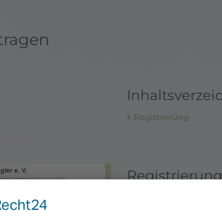
tragen
Inhaltsverzei
Registrierung
Registrierun
Gehen Sie auf die 
Sächsischer Angler e
Auf der Startseite f