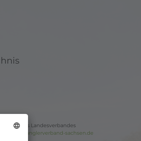
chnis
g
Webseite des Landesverbandes
. V.
landesanglerverband-sachsen.de
inden Sie