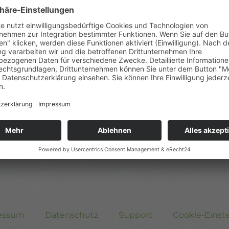
im
Download
berei
online“
.
Drucken Sie das An
ausgefüllt an Ihren
Sie erhalten Ihre pers
Tagen durch den Betreib
per E-Mail. Mit diesen
Redaktionsbereich von
essum
Datenschutz
Support
Cookie-Einst